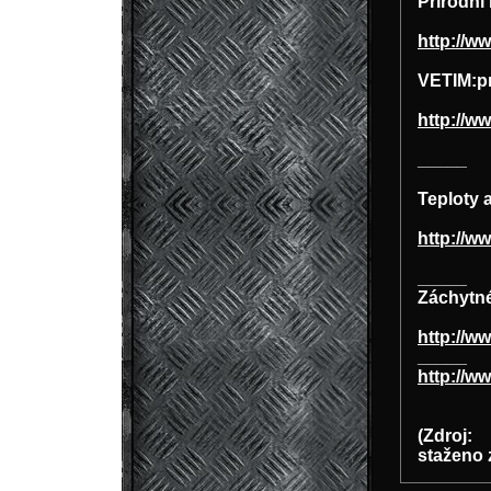
Přírodní 
http://w
VETIM:pr
http://w
_____
Teploty a
http://w
_____
Záchytné
http://ww
_____
http://w
(Zdroj:
staženo 