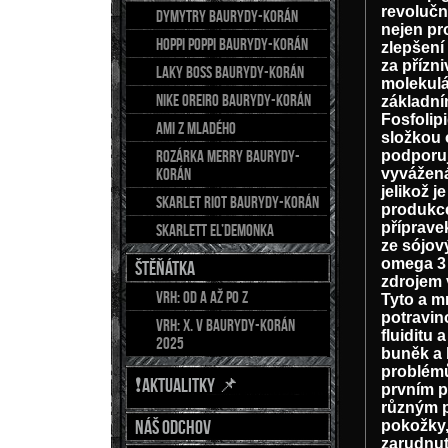
revolučn
DYMYTRY Baurydy-Korán
nejen pro
HOPPI POPPI Baurydy-Korán
zlepšení
za přízn
LAKY BOSS Baurydy-Korán
molekulá
NIKE OREIRO Baurydy-Korán
základn
Fosfolip
AMI z Mladého
složkou 
Rozárka Merry Baurydy-
podporuj
Korán
vyvážená 
jelikož j
Skarlet Riot Baurydy-Korán
produkce
příprave
Skarlett El’demonka
ze sójov
omega 3 
ŠTĚŇÁTKA
zdrojem v
Vrh: od A až po Z
Tyto a m
potravin
Vrh: X. v Baurydy-Korán
fluiditu
2025
buněk a 
problémů
❗AKTUALITKY 📌
prvním p
různým p
Náš odchov
pokožky,
zarudnut