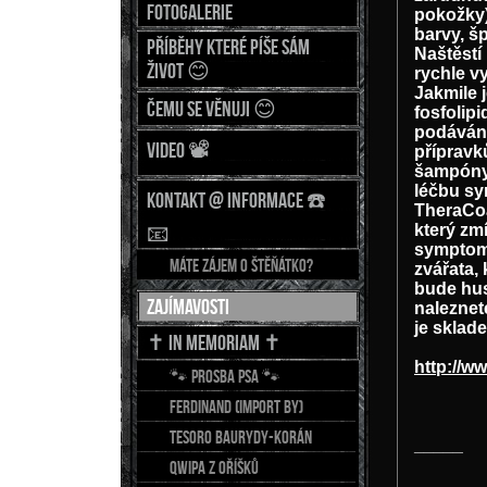
Fotogalerie
pokožky) 
barvy, šp
Příběhy které píše sám
Naštěstí
život 😊
rychle v
Jakmile 
Čemu se věnuji 😊
fosfolip
podávání
Video 📽
přípravk
šampóny,
léčbu sy
Kontakt @ Informace ☎️
TheraCoa
který zmí
📧
symptomy
Máte zájem o štěňátko?
zvářata, 
bude hus
Zajímavosti
naleznet
je sklad
✝️ In Memoriam ✝️
http://w
🐾 Prosba psa 🐾
FERDINAND (import BY)
TESORO Baurydy-Korán
_____
QWIPA z Oříšků