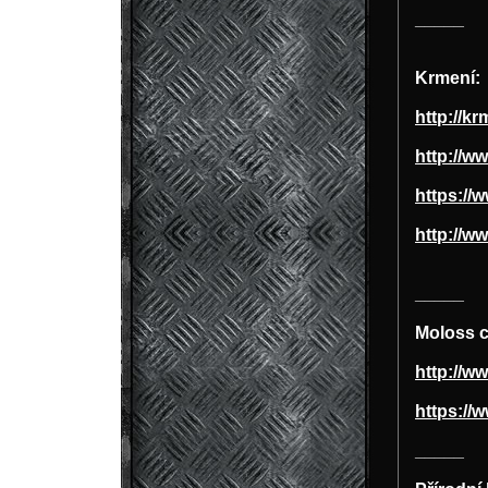
_____
Krmení:
http://kr
http://w
https://
http://ww
_____
Moloss c
http://w
https://
_____