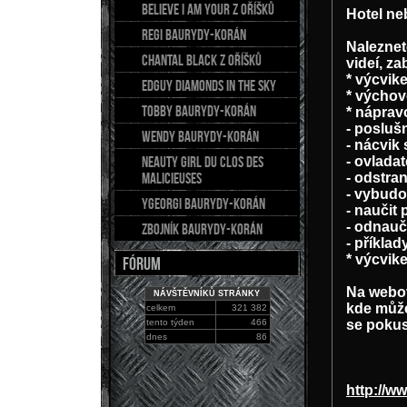
BELIEVE I AM YOUR z Oříšků
Hotel ne
REGI Baurydy-Korán
Naleznete
CHANTAL Black z Oříšků
videí, za
* výcvik
EDGUY Diamonds in the sky
* výchov
TOBBY Baurydy-Korán
* náprav
- poslušn
WENDY Baurydy-Korán
- nácvik
NEAUTY GIRL du Clos des
- ovladat
Malicieuses
- odstran
- vybudo
YGEORGI Baurydy-Korán
- naučit
- odnauč
ZBOJNÍK Baurydy-Korán
- příklad
* výcvik
FÓRUM
Na webov
NÁVŠTĚVNÍKŮ STRÁNKY
kde může
celkem
321 382
tento týden
466
se pokus
dnes
86
http://w