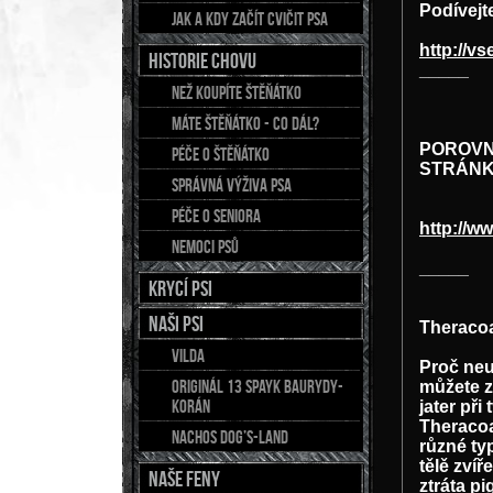
Podívejt
Jak a kdy začít cvičit psa
http://vs
Historie chovu
_____
Než koupíte štěňátko
Máte štěňátko - co dál?
POROVN
Péče o štěňátko
STRÁN
Správná výživa psa
Péče o seniora
http://w
Nemoci psů
_____
Krycí psi
NAŠI PSI
Theracoa
Vilda
Proč neu
Originál 13 Spayk Baurydy-
můžete z
Korán
jater př
Theracoa
Nachos Dog’s-Land
různé ty
tělě zvíř
NAŠE FENY
ztráta p