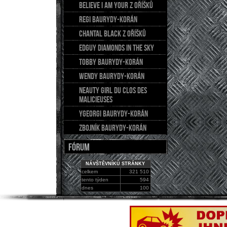
BELIEVE I AM YOUR z Oříšků
REGI Baurydy-Korán
CHANTAL Black z Oříšků
EDGUY Diamonds in the sky
TOBBY Baurydy-Korán
WENDY Baurydy-Korán
NEAUTY GIRL du Clos des
Malicieuses
YGEORGI Baurydy-Korán
ZBOJNÍK Baurydy-Korán
FÓRUM
NÁVŠTĚVNÍKŮ STRÁNKY
celkem
321 510
tento týden
594
dnes
100