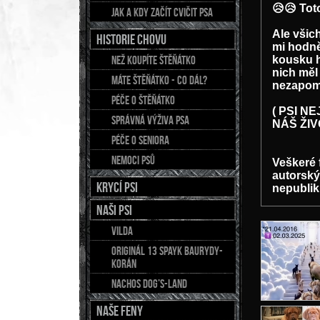
😥😥 Tot
Jak a kdy začít cvičit psa
Ale všic
Historie chovu
mi hodně
Než koupíte štěňátko
kousku h
nich měl
Máte štěňátko - co dál?
nezapome
Péče o štěňátko
( PSI N
Správná výživa psa
NÁŠ ŽIV
Péče o seniora
Nemoci psů
Veškeré 
autorský
Krycí psi
nepublik
NAŠI PSI
Vilda
Originál 13 Spayk Baurydy-
Korán
Nachos Dog’s-Land
NAŠE FENY