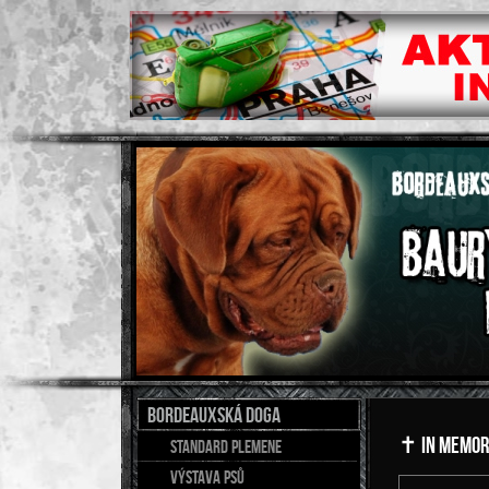
BORDEAUXSKÁ DOGA
✝️ In Memor
Standard plemene
Výstava psů