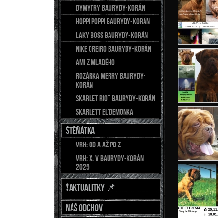
DYMYTRY Baurydy-Korán
HOPPI POPPI Baurydy-Korán
LAKY BOSS Baurydy-Korán
NIKE OREIRO Baurydy-Korán
AMI z Mladého
Rozárka Merry Baurydy-
Korán
Skarlet Riot Baurydy-Korán
Skarlett El’demonka
ŠTĚŇÁTKA
Vrh: od A až po Z
Vrh: X. v Baurydy-Korán
2025
❗AKTUALITKY 📌
Náš odchov