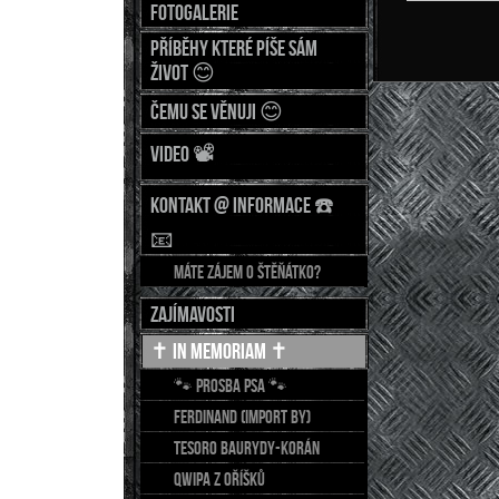
Fotogalerie
Příběhy které píše sám
život 😊
Čemu se věnuji 😊
Video 📽
Kontakt @ Informace ☎️
📧
Máte zájem o štěňátko?
Zajímavosti
✝️ In Memoriam ✝️
🐾 Prosba psa 🐾
FERDINAND (import BY)
TESORO Baurydy-Korán
QWIPA z Oříšků