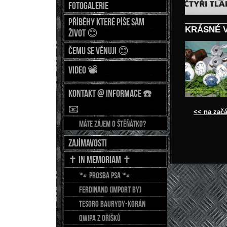
Fotogalerie
Příběhy které píše sám
KRÁSNÉ 
život 😊
Čemu se věnuji 😊
Video 📽
Kontakt @ Informace ☎️
📧
<< na začá
Máte zájem o štěňátko?
Zajímavosti
✝️ In Memoriam ✝️
🐾 Prosba psa 🐾
FERDINAND (import BY)
TESORO Baurydy-Korán
QWIPA z Oříšků