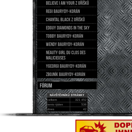
BELIEVE I AM YOUR z Oříšků
REGI Baurydy-Korán
CHANTAL Black z Oříšků
EDGUY Diamonds in the sky
TOBBY Baurydy-Korán
WENDY Baurydy-Korán
NEAUTY GIRL du Clos des
Malicieuses
YGEORGI Baurydy-Korán
ZBOJNÍK Baurydy-Korán
FÓRUM
NÁVŠTĚVNÍKŮ STRÁNKY
celkem
321 452
tento týden
536
dnes
42