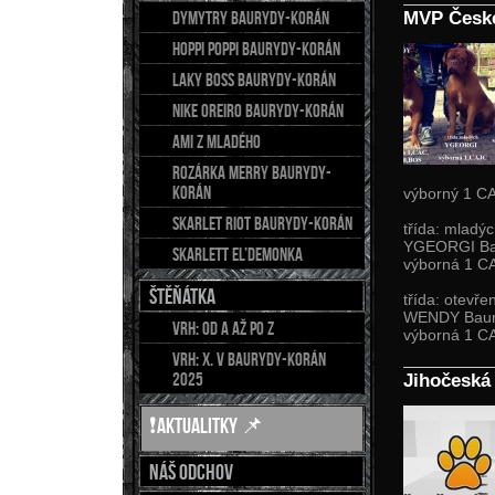
DYMYTRY Baurydy-Korán
MVP České
HOPPI POPPI Baurydy-Korán
LAKY BOSS Baurydy-Korán
NIKE OREIRO Baurydy-Korán
AMI z Mladého
Rozárka Merry Baurydy-
Korán
výborný 1 CA
Skarlet Riot Baurydy-Korán
třída: mladý
YGEORGI Ba
Skarlett El’demonka
výborná 1 C
ŠTĚŇÁTKA
třída: otevře
WENDY Baur
Vrh: od A až po Z
výborná 1 C
Vrh: X. v Baurydy-Korán
2025
Jihočeská 
❗AKTUALITKY 📌
Náš odchov