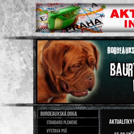
BORDEAUXSKÁ DOGA
Aktualitky
Standard plemene
Výstava psů
<< na začá