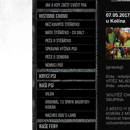
Jak a kdy začít cvičit psa
07.05.201
Historie chovu
u Kolína
Než koupíte štěňátko
Máte štěňátko - co dál?
Péče o štěňátko
Správná výživa psa
Péče o seniora
Nemoci psů
(gratuluji)
Krycí psi
třída : mla
VÍTĚZ MLA
NAŠI PSI
třída : otev
Vilda
SOUTĚŽ CH
SKUPINA.
Originál 13 Spayk Baurydy-
Korán
2 MÍSTO !!!
KORÁN 2 MÍS
Nachos Dog’s-Land
Mockrát Vám 
zúčastněným
NAŠE FENY