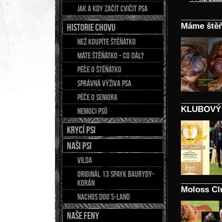
Jak a kdy začít cvičit psa
Máme štěň
Historie chovu
Než koupíte štěňátko
Máte štěňátko - co dál?
Péče o štěňátko
Správná výživa psa
Péče o seniora
KLUBOVÝ 
Nemoci psů
Krycí psi
NAŠI PSI
Vilda
Originál 13 Spayk Baurydy-
Korán
Moloss Cl
Nachos Dog’s-Land
NAŠE FENY