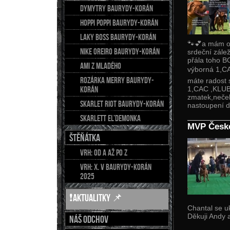
DYMYTRY Baurydy-Korán
HOPPI POPPI Baurydy-Korán
LAKY BOSS Baurydy-Korán
🐾💕a mám o
NIKE OREIRO Baurydy-Korán
srdeční zálež
přála toho B
AMI z Mladého
výborná 1,C
Rozárka Merry Baurydy-
máte radost 
Korán
1,CAC ,KLUB
zmatek,neček
Skarlet Riot Baurydy-Korán
nastoupení d
Skarlett El’demonka
MVP České
ŠTĚŇÁTKA
Vrh: od A až po Z
Vrh: X. v Baurydy-Korán
2025
❗AKTUALITKY 📌
Chantal se u
Děkuji Andy
Náš odchov