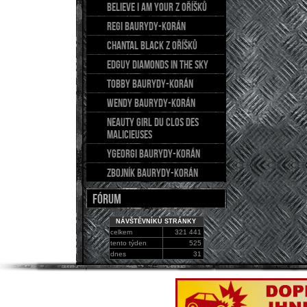
BELIEVE I AM YOUR z Oříšků
REGI Baurydy-Korán
CHANTAL Black z Oříšků
EDGUY Diamonds in the sky
TOBBY Baurydy-Korán
WENDY Baurydy-Korán
NEAUTY GIRL du Clos des
Malicieuses
YGEORGI Baurydy-Korán
ZBOJNÍK Baurydy-Korán
FÓRUM
NÁVŠTĚVNÍKŮ STRÁNKY
celkem
321 441
tento týden
525
dnes
31