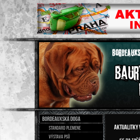
BORDEAUXSKÁ DOGA
Aktualitky
Standard plemene
Výstava psů
<< na začá