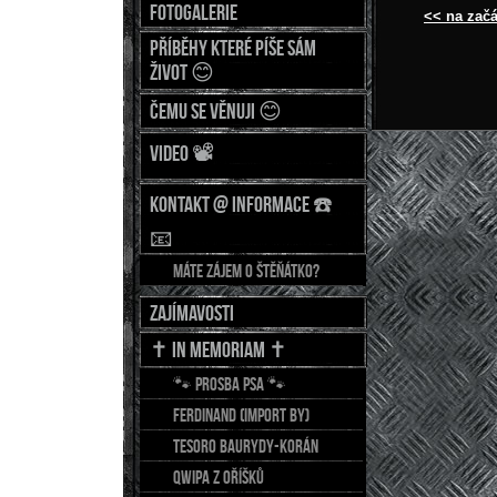
Fotogalerie
<< na začá
Příběhy které píše sám
život 😊
Čemu se věnuji 😊
Video 📽
Kontakt @ Informace ☎️
📧
Máte zájem o štěňátko?
Zajímavosti
✝️ In Memoriam ✝️
🐾 Prosba psa 🐾
FERDINAND (import BY)
TESORO Baurydy-Korán
QWIPA z Oříšků