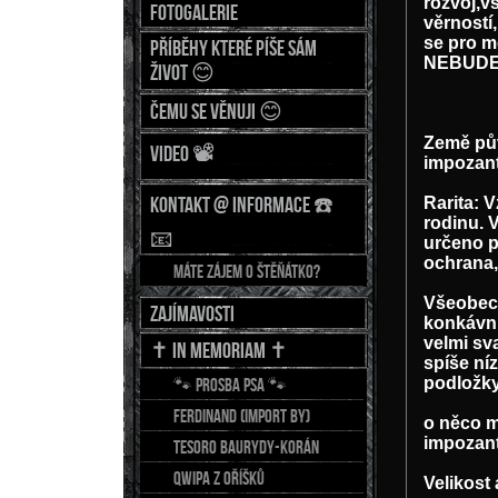
rozvoj,v
Fotogalerie
věrností
se pro m
Příběhy které píše sám
NEBUDET
život 😊
Čemu se věnuji 😊
Země pův
Video 📽
impozant
Kontakt @ Informace ☎️
Rarita: V
rodinu. 
📧
určeno p
ochrana,
Máte zájem o štěňátko?
Všeobecn
Zajímavosti
konkávní
velmi sv
✝️ In Memoriam ✝️
spíše ní
podložky
🐾 Prosba psa 🐾
FERDINAND (import BY)
o něco m
impozant
TESORO Baurydy-Korán
QWIPA z Oříšků
Velikost 