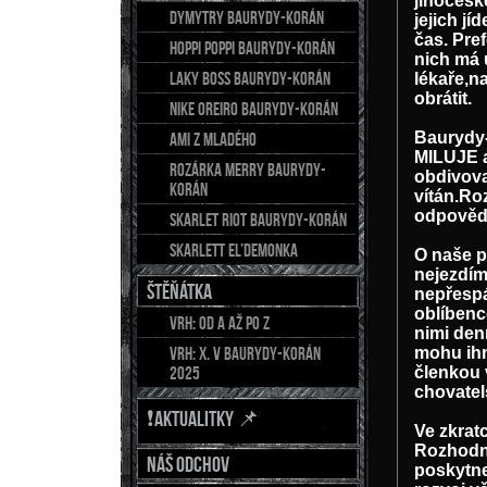
jihočesk
DYMYTRY Baurydy-Korán
jejich j
čas. Pre
HOPPI POPPI Baurydy-Korán
nich má 
LAKY BOSS Baurydy-Korán
lékaře,n
obrátit.
NIKE OREIRO Baurydy-Korán
Baurydy-
AMI z Mladého
MILUJE a
Rozárka Merry Baurydy-
obdivova
Korán
vítán.Ro
odpovědn
Skarlet Riot Baurydy-Korán
Skarlett El’demonka
O naše p
nejezdím
ŠTĚŇÁTKA
nepřesp
oblíbenc
Vrh: od A až po Z
nimi den
Vrh: X. v Baurydy-Korán
mohu ihn
2025
členkou 
chovatel
❗AKTUALITKY 📌
Ve zkrat
Rozhodne
Náš odchov
poskytnet