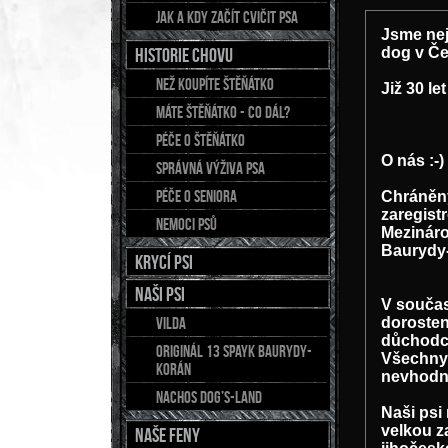
Jak a kdy začít cvičit psa
Jsme nej
Historie chovu
dog v Če
Než koupíte štěňátko
Již 30 l
Máte štěňátko - co dál?
Péče o štěňátko
O nás :-)
Správná výživa psa
Péče o seniora
Chráněný
zaregist
Nemoci psů
Mezináro
Baurydy-
Krycí psi
NAŠI PSI
V souča
Vilda
dorosten
důchodce
Originál 13 Spayk Baurydy-
Všechny 
Korán
nevhodn
Nachos Dog’s-Land
Naši psi
velkou z
NAŠE FENY