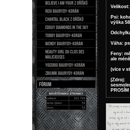
BELIEVE I AM YOUR z Oříšků
Velikost
REGI Baurydy-Korán
Psi: koh
CHANTAL Black z Oříšků
výška 58
EDGUY Diamonds in the sky
Odchylka
TOBBY Baurydy-Korán
Váha: ps
WENDY Baurydy-Korán
NEAUTY GIRL du Clos des
Feny: mě
Malicieuses
ale méně
YGEORGI Baurydy-Korán
(více v 
ZBOJNÍK Baurydy-Korán
(Zdroj:
FÓRUM
sesmolen
PROSÍM 
NÁVŠTĚVNÍKŮ STRÁNKY
celkem
321 703
tento týden
53
dnes
53