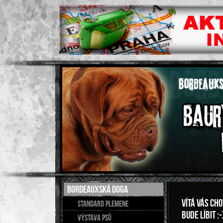
BORDEAUXSKÁ DOGA
Vítá Vás c
Standard plemene
bude líbit :-
Výstava psů